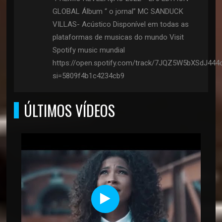
GLOBAL Álbum “ o jornal” MC SANDUCK
VILLAS- Acústico Disponível em todas as
plataformas de musicas do mundo Visit
Spotify music mundial
https://open.spotify.com/track/7JQZ5W5bXSdJ44
si=5809f4b1c4234cb9
ÚLTIMOS VÍDEOS