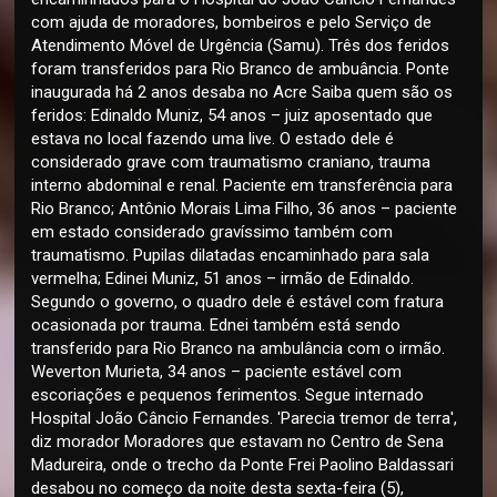
com ajuda de moradores, bombeiros e pelo Serviço de
Atendimento Móvel de Urgência (Samu). Três dos feridos
foram transferidos para Rio Branco de ambuância. Ponte
inaugurada há 2 anos desaba no Acre Saiba quem são os
feridos: Edinaldo Muniz, 54 anos – juiz aposentado que
estava no local fazendo uma live. O estado dele é
considerado grave com traumatismo craniano, trauma
interno abdominal e renal. Paciente em transferência para
Rio Branco; Antônio Morais Lima Filho, 36 anos – paciente
em estado considerado gravíssimo também com
traumatismo. Pupilas dilatadas encaminhado para sala
vermelha; Edinei Muniz, 51 anos – irmão de Edinaldo.
Segundo o governo, o quadro dele é estável com fratura
ocasionada por trauma. Ednei também está sendo
transferido para Rio Branco na ambulância com o irmão.
Weverton Murieta, 34 anos – paciente estável com
escoriações e pequenos ferimentos. Segue internado
Hospital João Câncio Fernandes. 'Parecia tremor de terra',
diz morador Moradores que estavam no Centro de Sena
Madureira, onde o trecho da Ponte Frei Paolino Baldassari
desabou no começo da noite desta sexta-feira (5),