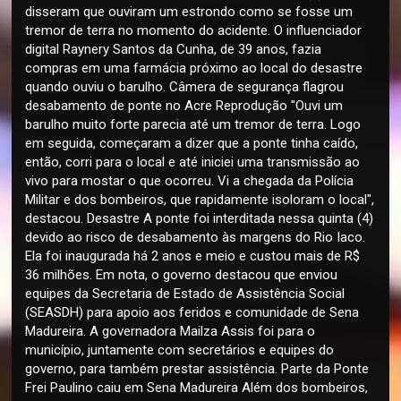
disseram que ouviram um estrondo como se fosse um
tremor de terra no momento do acidente. O influenciador
digital Raynery Santos da Cunha, de 39 anos, fazia
compras em uma farmácia próximo ao local do desastre
quando ouviu o barulho. Câmera de segurança flagrou
desabamento de ponte no Acre Reprodução "Ouvi um
barulho muito forte parecia até um tremor de terra. Logo
em seguida, começaram a dizer que a ponte tinha caído,
então, corri para o local e até iniciei uma transmissão ao
vivo para mostar o que ocorreu. Vi a chegada da Polícia
Militar e dos bombeiros, que rapidamente isoloram o local",
destacou. Desastre A ponte foi interditada nessa quinta (4)
devido ao risco de desabamento às margens do Rio Iaco.
Ela foi inaugurada há 2 anos e meio e custou mais de R$
36 milhões. Em nota, o governo destacou que enviou
equipes da Secretaria de Estado de Assistência Social
(SEASDH) para apoio aos feridos e comunidade de Sena
Madureira. A governadora Mailza Assis foi para o
município, juntamente com secretários e equipes do
governo, para também prestar assistência. Parte da Ponte
Frei Paulino caiu em Sena Madureira Além dos bombeiros,