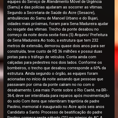
equipes do Serviço de Atendimento Móvel de Urgência
(Samu) e das polícias ajudaram as socorrer as vítimas.
Segundo a Secretaria de Saúde do Acre (Sesacre),
ambulâncias do Samu de Manoel Urbano e do Bujari,
cidades mais próximas, foram para Sena Madureira ajudar
no resgate das vítimas. Trecho da ponte desabou no
começo da noite desta sexta-feira (5) Arquivo/ Prefeitura
de Sena Madureira Ao todo, a estrutura que tem 232
metros de extensão, demorou quase dois anos para ser
construída, teve custo de R$ 36 milhões e possui duas
pistas para o tráfego de veículos. Conta ainda com
calçadas para pedestres nos dois lados. Conforme os
bombeiros, o trecho que desabou corresponde a 60% da
estrutura. Ainda segundo o órgão, as equipes foram
acionadas no início da noite avisando que pessoas que
passavam por cima da ponte caíram no rio com o
desabamento. Leia mais: Ponte sobre o Rio Caeté, na BR-
364, deve ser interditada para reparos após movimentação
do solo Com itens que relembram trajetória de padre
Paolino, memorial é inaugurado no Acre após seis anos
Candidato a Santo: Processo de beatificação do padre
Paolino começa neste sábado (21) no interior do AC A