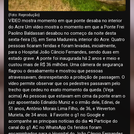
(Foto: Reprodução)
VÍDEO mostra momento em que ponte desaba no interior
do Acre Um vídeo mostra o momento em que a Ponte Frei
Paolino Baldassari desabou no começo da noite desta
sexta-feira (5), em Sena Madureira, interior do Acre. Quatro
pessoas ficaram feridas e foram levadas, inicialmente,
para o Hospital João Câncio Fernandes, sendo duas em
estado grave. A ponte foi inaugurada há 2 anos e meio e
custou mais de R$ 36 milhões. Uma câmera de segurança
flagrou o desabamento e mostrou que pessoas
atravessavam, desrespeitando a proibição de passagem. O
vídeo permite observar que os pedestres passavam pelo
trecho que cedeu no exato momento da queda. (Veja
acima) As pessoas que estavam em cima da ponte eram o
juiz aposentado Edinaldo Muniz e o irmão dele, Edinei, de
51 anos, Antônio Morais Lima Filho, de 36, e Weverton
Murieta, de 34 anos. 📱Favorite o g1 no Google e
acompanhe as principais notícias do dia 📲 Participe do
canal do g1 AC no WhatsApp Os feridos foram
encaminhados para o Hospital do João Câncio Fernandes