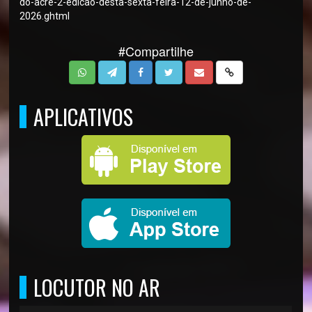
do-acre-2-edicao-desta-sexta-feira-12-de-junho-de-
2026.ghtml
#Compartilhe
APLICATIVOS
LOCUTOR NO AR