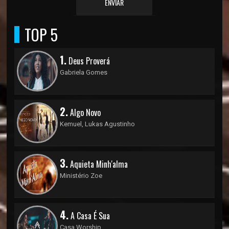
ENVIAR
TOP 5
1.
Deus Proverá
Gabriela Gomes
2.
Algo Novo
Kemuel, Lukas Agustinho
3.
Aquieta Minh'alma
Ministério Zoe
4.
A Casa É Sua
Casa Worship